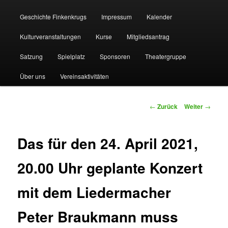
Geschichte Finkenkrugs
Impressum
Kalender
Kulturveranstaltungen
Kurse
Mitgliedsantrag
Satzung
Spielplatz
Sponsoren
Theatergruppe
Über uns
Vereinsaktivitäten
Beitragsnavigation
←
Zurück
Weiter
→
Das für den 24. April 2021,
20.00 Uhr geplante Konzert
mit dem Liedermacher
Peter Braukmann muss