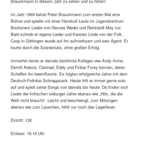
Brauckmann in diesem Jahr zu sehen und zu hören!
Im Jahr 1969 betrat Peter Brauckmann zum ersten Mal eine
Bühne und spielte mit einer Handvoll Leute im Jugendzentrum
Bockenem Lieder von Hannes Wader und Reinhardt Mey vor.
Bald schrieb er eigene Lieder und Karsten Linde von der Folk
Coop in Göttingen wurde auf ihn aufmerksam und sein Agent. Er
tourte durch die Szeneclubs, ohne großen Erfolg.
Immerhin lernte er damals berühmte Kollegen wie Andy Irvine,
Derroll Adams, Clannad, Eddy und Finbar Furey kennen, deren
Schaffen ihn beeinflusste. Es folgten erfolgreiche Jahre mit dem
Deutsch-Folkduo Schnappsack. Heute tritt er immer gerne solo
auf und spielt seine Songs von damals bis heute. Da finden sich
Lieder der kritischen siebziger Jahre ebenso wie „Hits, die die
Welt nicht braucht“. Leicht und beschwingt, zum Mitsingen
ebenso wie zum Lauschen, fehlt nur noch das Lagerfeuer.
Eintritt: 12€
Einlass: 19.15 Uhr