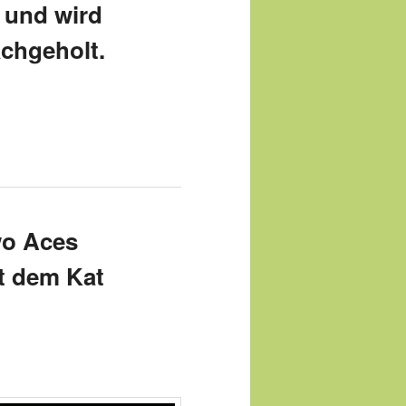
 und wird
achgeholt.
wo Aces
t dem Kat