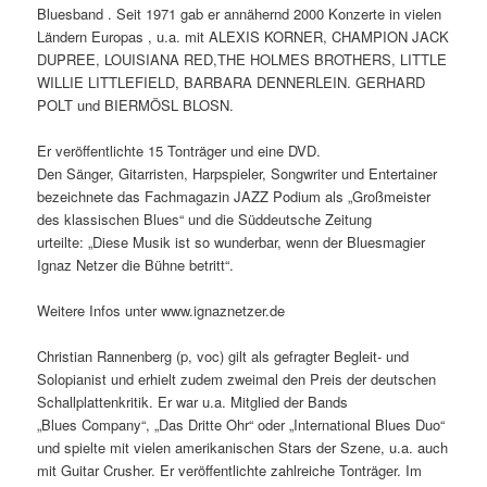
Bluesband . Seit 1971 gab er annähernd 2000 Konzerte in vielen
Ländern Europas , u.a. mit ALEXIS KORNER, CHAMPION JACK
DUPREE, LOUISIANA RED,THE HOLMES BROTHERS, LITTLE
WILLIE LITTLEFIELD, BARBARA DENNERLEIN. GERHARD
POLT und BIERMÖSL BLOSN.
Er veröffentlichte 15 Tonträger und eine DVD.
Den Sänger, Gitarristen, Harpspieler, Songwriter und Entertainer
bezeichnete das Fachmagazin JAZZ Podium als „Großmeister
des klassischen Blues“ und die Süddeutsche Zeitung
urteilte: „Diese Musik ist so wunderbar, wenn der Bluesmagier
Ignaz Netzer die Bühne betritt“.
Weitere Infos unter www.ignaznetzer.de
Christian Rannenberg (p, voc) gilt als gefragter Begleit- und
Solopianist und erhielt zudem zweimal den Preis der deutschen
Schallplattenkritik. Er war u.a. Mitglied der Bands
„Blues Company“, „Das Dritte Ohr“ oder „International Blues Duo“
und spielte mit vielen amerikanischen Stars der Szene, u.a. auch
mit Guitar Crusher. Er veröffentlichte zahlreiche Tonträger. Im