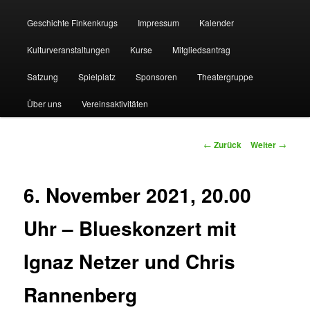
Geschichte Finkenkrugs
Impressum
Kalender
Kulturveranstaltungen
Kurse
Mitgliedsantrag
Satzung
Spielplatz
Sponsoren
Theatergruppe
Über uns
Vereinsaktivitäten
Beitragsnavigation
←
Zurück
Weiter
→
6. November 2021, 20.00
Uhr – Blueskonzert mit
Ignaz Netzer und Chris
Rannenberg