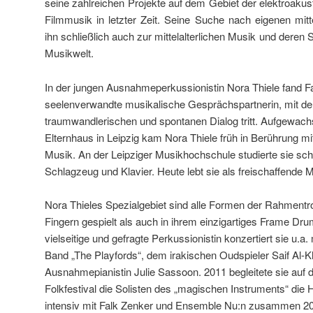
seine zahlreichen Projekte auf dem Gebiet der elektroaku
Filmmusik in letzter Zeit. Seine Suche nach eigenen mit
ihn schließlich auch zur mittelalterlichen Musik und deren 
Musikwelt.
In der jungen Ausnahmeperkussionistin Nora Thiele fand F
seelenverwandte musikalische Gesprächspartnerin, mit der
traumwandlerischen und spontanen Dialog tritt. Aufgewac
Elternhaus in Leipzig kam Nora Thiele früh in Berührung m
Musik. An der Leipziger Musikhochschule studierte sie sch
Schlagzeug und Klavier. Heute lebt sie als freischaffende Mu
Nora Thieles Spezialgebiet sind alle Formen der Rahmentr
Fingern gespielt als auch in ihrem einzigartiges Frame Dru
vielseitige und gefragte Perkussionistin konzertiert sie u.a
Band „The Playfords“, dem irakischen Oudspieler Saif Al-K
Ausnahmepianistin Julie Sassoon. 2011 begleitete sie auf
Folkfestival die Solisten des „magischen Instruments“ die Ha
intensiv mit Falk Zenker und Ensemble Nu:n zusammen 201