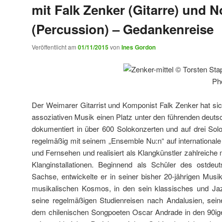
mit Falk Zenker (Gitarre) und N
(Percussion) – Gedankenreise
Veröffentlicht am
01/11/2015
von
Ines Gordon
Photo: Torsten S
Der Weimarer Gitarrist und Komponist Falk Zenker hat sich
assoziativen Musik einen Platz unter den führenden deutsch
dokumentiert in über 600 Solokonzerten und auf drei Sol
regelmäßig mit seinem „Ensemble Nu:n“ auf internationale
und Fernsehen und realisiert als Klangkünstler zahlreiche 
Klanginstallationen. Beginnend als Schüler des ostdeut
Sachse, entwickelte er in seiner bisher 20-jährigen Musi
musikalischen Kosmos, in den sein klassisches und Jaz
seine regelmäßigen Studienreisen nach Andalusien, seine
dem chilenischen Songpoeten Oscar Andrade in den 90ige