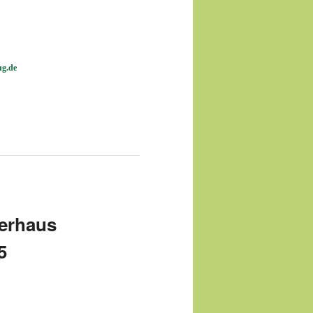
ug.de
gerhaus
5