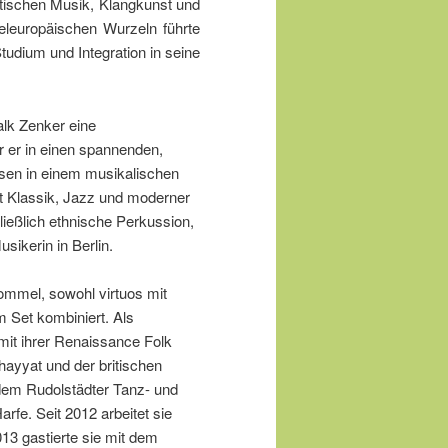
stischen Musik, Klangkunst und
teleuropäischen Wurzeln führte
Studium und Integration in seine
alk Zenker eine
 er in einen spannenden,
hsen in einem musikalischen
it Klassik, Jazz und moderner
ließlich ethnische Perkussion,
sikerin in Berlin.
ommel, sowohl virtuos mit
m Set kombiniert. Als
. mit ihrer Renaissance Folk
hayyat und der britischen
 dem Rudolstädter Tanz- und
rfe. Seit 2012 arbeitet sie
3 gastierte sie mit dem