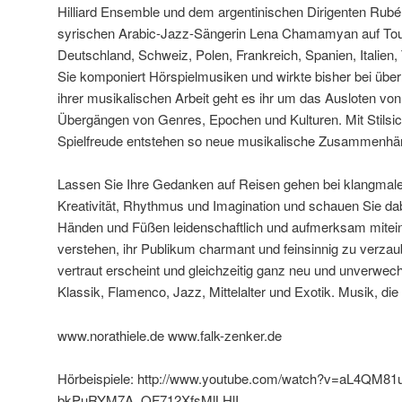
Hilliard Ensemble und dem argentinischen Dirigenten Rubé
syrischen Arabic-Jazz-Sängerin Lena Chamamyan auf Tour.
Deutschland, Schweiz, Polen, Frankreich, Spanien, Italien, 
Sie komponiert Hörspielmusiken und wirkte bisher bei über
ihrer musikalischen Arbeit geht es ihr um das Ausloten von
Übergängen von Genres, Epochen und Kulturen. Mit Stilsic
Spielfreude entstehen so neue musikalische Zusammenhä
Lassen Sie Ihre Gedanken auf Reisen gehen bei klangmale
Kreativität, Rhythmus und Imagination und schauen Sie dab
Händen und Füßen leidenschaftlich und aufmerksam mitei
verstehen, ihr Publikum charmant und feinsinnig zu verzau
vertraut erscheint und gleichzeitig ganz neu und unverwech
Klassik, Flamenco, Jazz, Mittelalter und Exotik. Musik, die t
www.norathiele.de www.falk-zenker.de
Hörbeispiele: http://www.youtube.com/watch?v=aL4QM81
bkPuRYM7A_OF712XfsMlLHlI