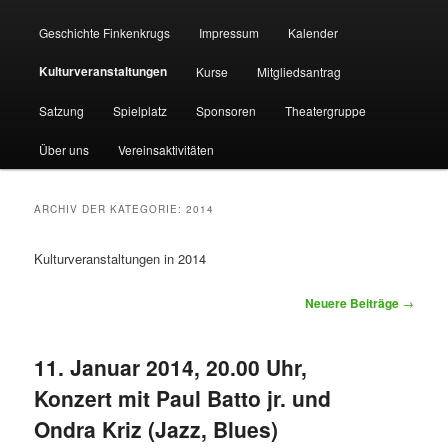
Geschichte Finkenkrugs
Impressum
Kalender
Kulturveranstaltungen
Kurse
Mitgliedsantrag
Satzung
Spielplatz
Sponsoren
Theatergruppe
Über uns
Vereinsaktivitäten
ARCHIV DER KATEGORIE:
2014
Kulturveranstaltungen in 2014
Beitragsnavigation
Neuere Beiträge
→
11. Januar 2014, 20.00 Uhr,
Konzert mit Paul Batto jr. und
Ondra Kriz (Jazz, Blues)