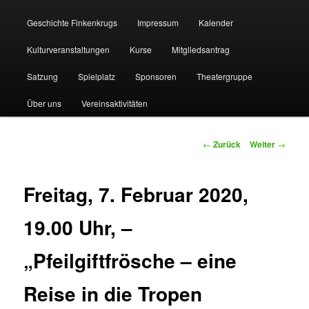
Geschichte Finkenkrugs
Impressum
Kalender
Kulturveranstaltungen
Kurse
Mitgliedsantrag
Satzung
Spielplatz
Sponsoren
Theatergruppe
Über uns
Vereinsaktivitäten
Beitragsnavigation
←
Zurück
Weiter
→
Freitag, 7. Februar 2020,
19.00 Uhr, –
„Pfeilgiftfrösche – eine
Reise in die Tropen