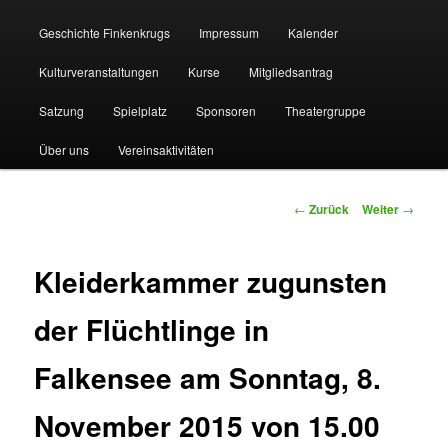
Geschichte Finkenkrugs
Impressum
Kalender
Kulturveranstaltungen
Kurse
Mitgliedsantrag
Satzung
Spielplatz
Sponsoren
Theatergruppe
Über uns
Vereinsaktivitäten
Beitragsnavigation
←
Zurück
Weiter
→
Kleiderkammer zugunsten
der Flüchtlinge in
Falkensee am Sonntag, 8.
November 2015 von 15.00