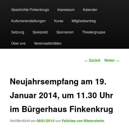
Geschichte Finkenkrugs
Impressum
Kalender
Kulturveranstaltungen
Kurse
Mitgliedsantrag
Satzung
Spielplatz
Sponsoren
Theatergruppe
Über uns
Vereinsaktivitäten
Beitragsnavigation
←
Zurück
Weiter
→
Neujahrsempfang am 19.
Januar 2014, um 11.30 Uhr
im Bürgerhaus Finkenkrug
Veröffentlicht am
08/01/2014
von
Felicitas von Wietersheim