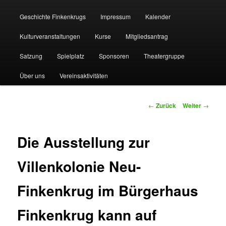
Geschichte Finkenkrugs
Impressum
Kalender
Kulturveranstaltungen
Kurse
Mitgliedsantrag
Satzung
Spielplatz
Sponsoren
Theatergruppe
Über uns
Vereinsaktivitäten
Beitragsnavigation
←
Zurück
Weiter
→
Die Ausstellung zur
Villenkolonie Neu-
Finkenkrug im Bürgerhaus
Finkenkrug kann auf