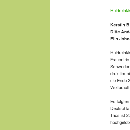
Huldrelok
Kerstin B
Ditte An
Elin John
Huldrelokk
Frauentrio
Schweden 
dreistimmi
sie Ende 2
Welturauff
Es folgte
Deutschla
Trios ist 
hochgelob