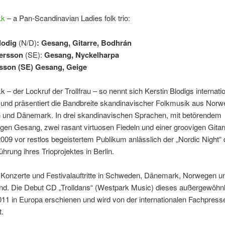
kk
– a Pan-Scandinavian Ladies folk trio:
lodig
(N/D)
: Gesang, Gitarre, Bodhrán
dersson
(SE):
Gesang, Nyckelharpa
sson (SE) Gesang, Geige
k – der Lockruf der Trollfrau – so nennt sich Kerstin Blodigs internati
 und präsentiert die Bandbreite skandinavischer Folkmusik aus Norw
und Dänemark. In drei skandinavischen Sprachen, mit betörendem
gen Gesang, zwei rasant virtuosen Fiedeln und einer groovigen Gitarr
009 vor restlos begeistertem Publikum anlässlich der „Nordic Night“ 
ührung ihres Trioprojektes in Berlin.
n Konzerte und Festivalauftritte in Schweden, Dänemark, Norwegen u
nd. Die Debut CD „Trolldans“ (Westpark Music) dieses außergewöhn
2011 in Europa erschienen und wird von der internationalen Fachpress
t.