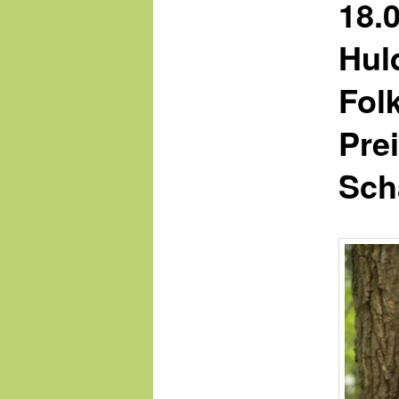
18.
Hul
Fol
Pre
Scha