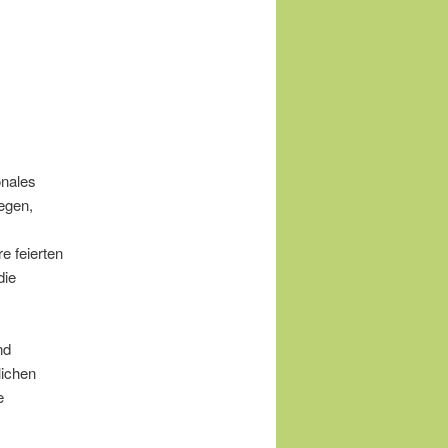
onales
egen,
e feierten
die
nd
lichen
e