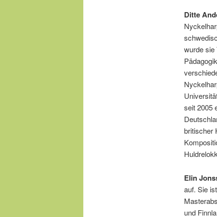
Ditte An
Nyckelhar
schwedisch
wurde sie 
Pädagogik 
verschiede
Nyckelharp
Universitä
seit 2005 
Deutschla
britischer
Kompositio
Huldrelok
Elin Jon
auf. Sie i
Masterabs
und Finnla