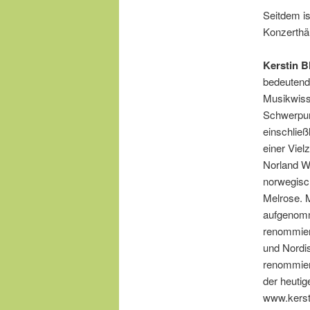
Seitdem is
Konzerthä
Kerstin B
bedeutends
Musikwiss
Schwerpunk
einschließ
einer Viel
Norland Wi
norwegisch
Melrose. 
aufgenomm
renommiert
und Nordis
renommiert
der heutig
www.kerst