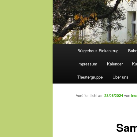
Hauptmenü
Bürgerhaus Finkenkrug
Bah
Impressum
Kalender
Ku
Theatergruppe
Über uns
Veröffentlicht am
28/08/2024
von
Ine
Sam