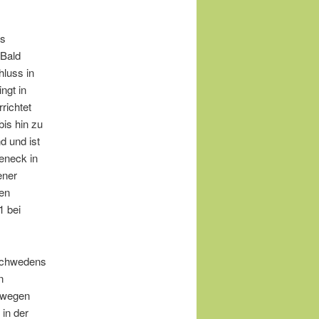
as
 Bald
hluss in
ngt in
richtet
is hin zu
d und ist
eneck in
ener
nen
1 bei
 Schwedens
n
rwegen
 in der