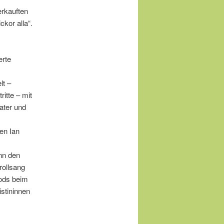
erkauften
kor alla“.
erte
lt –
itte – mit
ater und
en Ian
nn den
rollsang
oods beim
istininnen