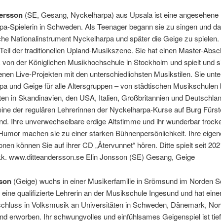
dersson
(SE, Gesang, Nyckelharpa) aus Upsala ist eine angesehene
pa-Spielerin in Schweden. Als Teenager begann sie zu singen und d
e Nationalinstrument Nyckelharpa und später die Geige zu spielen.
Teil der traditionellen Upland-Musikszene. Sie hat einen Master-Absc
von der Königlichen Musikhochschule in Stockholm und spielt und si
nen Live-Projekten mit den unterschiedlichsten Musikstilen. Sie unter
a und Geige für alle Altersgruppen – von städtischen Musikschulen b
ten in Skandinavien, den USA, Italien, Großbritannien und Deutschlan
eine der regulären Lehrerinnen der Nyckelharpa-Kurse auf Burg Fürst
nd. Ihre unverwechselbare erdige Altstimme und ihr wunderbar trock
 Humor machen sie zu einer starken Bühnenpersönlichkeit. Ihre eige
nen können Sie auf ihrer CD „Återvunnet“ hören. Ditte spielt seit 202
kk. www.ditteandersson.se Elin Jonsson (SE) Gesang, Geige
sson
(Geige) wuchs in einer Musikerfamilie in Srömsund im Norden
st eine qualifizierte Lehrerin an der Musikschule Ingesund und hat eine
chluss in Volksmusik an Universitäten in Schweden, Dänemark, No
nd erworben. Ihr schwungvolles und einfühlsames Geigenspiel ist tief