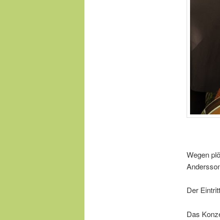
Wegen plöt
Andersson
Der Eintrit
Das Konze