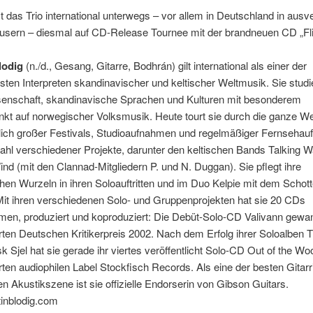
t das Trio international unterwegs – vor allem in Deutschland in ausv
usern – diesmal auf CD-Release Tournee mit der brandneuen CD „Flic
lodig
(n./d., Gesang, Gitarre, Bodhrán) gilt international als einer der
ten Interpreten skandinavischer und keltischer Weltmusik. Sie studi
enschaft, skandinavische Sprachen und Kulturen mit besonderem
t auf norwegischer Volksmusik. Heute tourt sie durch die ganze We
lich großer Festivals, Studioaufnahmen und regelmäßiger Fernsehauftr
zahl verschiedener Projekte, darunter den keltischen Bands Talking W
nd (mit den Clannad-Mitgliedern P. und N. Duggan). Sie pflegt ihre
en Wurzeln in ihren Soloauftritten und im Duo Kelpie mit dem Schott
Mit ihren verschiedenen Solo- und Gruppenprojekten hat sie 20 CDs
en, produziert und koproduziert: Die Debüt-Solo-CD Valivann gewa
en Deutschen Kritikerpreis 2002. Nach dem Erfolg ihrer Soloalben T
k Sjel hat sie gerade ihr viertes veröffentlicht Solo-CD Out of the W
en audiophilen Label Stockfisch Records. Als eine der besten Gitarr
en Akustikszene ist sie offizielle Endorserin von Gibson Guitars.
inblodig.com