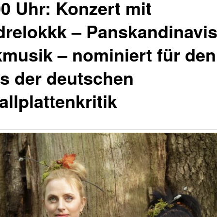
00 Uhr: Konzert mit
drelokkk – Panskandinavi
kmusik – nominiert für den
is der deutschen
llplattenkritik