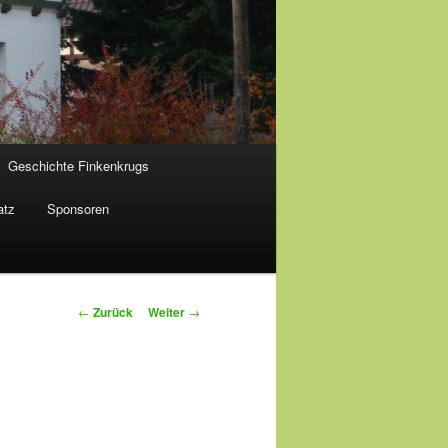
Geschichte Finkenkrugs
atz
Sponsoren
Beitragsnavigation
←
Zurück
Weiter
→