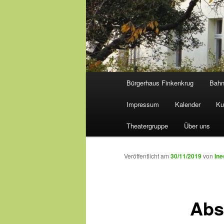
Hauptmenü
Bürgerhaus Finkenkrug
Bah
Impressum
Kalender
Ku
Theatergruppe
Über uns
Veröffentlicht am
30/11/2019
von
Ine
Abs