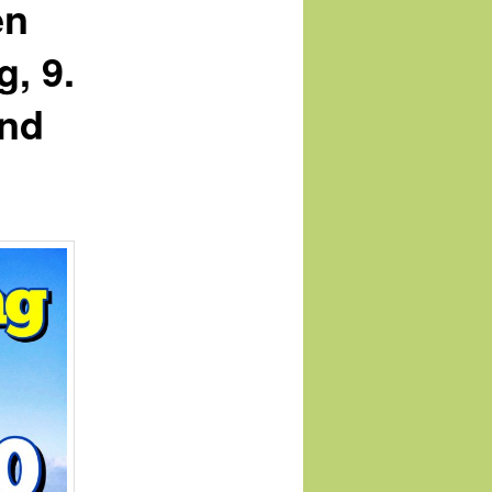
en
, 9.
end