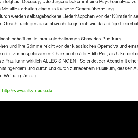
ton folgt auf Debussy, Udo Jürgens bekommt eine Psychoanalyse ve
Metallica erhalten eine musikalische Generalüberholung.
urch werden selbstgebackene Liederhäppchen von der Künstlerin se
 im Geschmack genau so abwechslungsreich wie das übrige Liederbuf
dbach schafft es, in ihrer unterhaltsamen Show das Publikum
ehen und ihre Stimme reicht von der klassischen Operndiva und erns
in bis zur ausgelassenen Chansonette à la Edith Piaf, als Ulknudel 
se Frau kann wirklich ALLES SINGEN ! So endet der Abend mit ein
mitsingendem und durch und durch zufriedenem Publikum, dessen A
d Weinen glänzen.
r
http://www.silkymusic.de