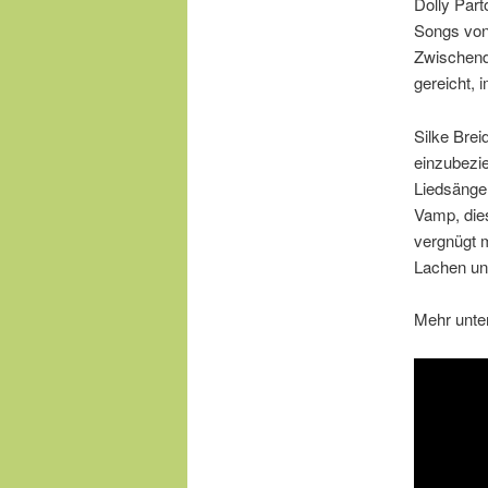
Dolly Par
Songs von 
Zwischend
gereicht,
Silke Brei
einzubezi
Liedsänger
Vamp, die
vergnügt 
Lachen un
Mehr unte