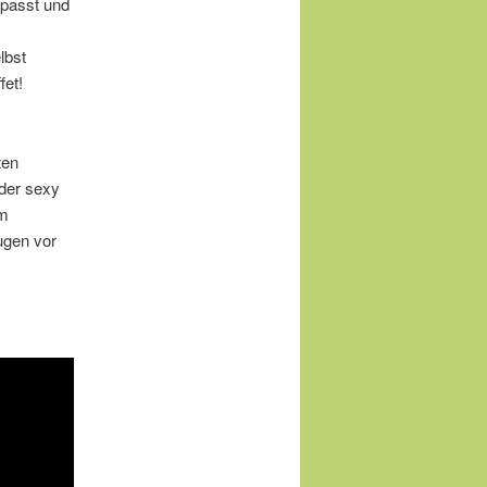
rpasst und
lbst
fet!
ten
oder sexy
em
ugen vor