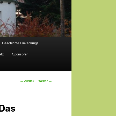
Geschichte Finkenkrugs
atz
Sponsoren
Beitragsnavigation
←
Zurück
Weiter
→
 Das