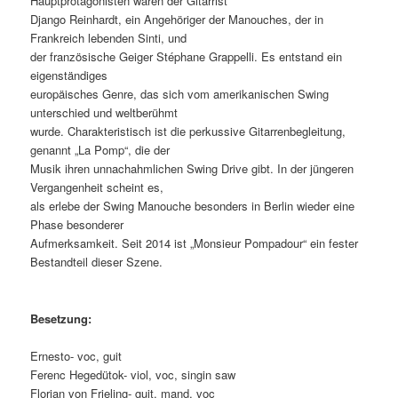
Hauptprotagonisten waren der Gitarrist
Django Reinhardt, ein Angehöriger der Manouches, der in
Frankreich lebenden Sinti, und
der französische Geiger Stéphane Grappelli. Es entstand ein
eigenständiges
europäisches Genre, das sich vom amerikanischen Swing
unterschied und weltberühmt
wurde. Charakteristisch ist die perkussive Gitarrenbegleitung,
genannt „La Pomp“, die der
Musik ihren unnachahmlichen Swing Drive gibt. In der jüngeren
Vergangenheit scheint es,
als erlebe der Swing Manouche besonders in Berlin wieder eine
Phase besonderer
Aufmerksamkeit. Seit 2014 ist „Monsieur Pompadour“ ein fester
Bestandteil dieser Szene.
Besetzung:
Ernesto- voc, guit
Ferenc Hegedütok- viol, voc, singin saw
Florian von Frieling- guit, mand, voc