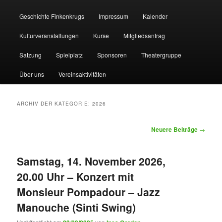
Geschichte Finkenkrugs
Impressum
Kalender
Kulturveranstaltungen
Kurse
Mitgliedsantrag
Satzung
Spielplatz
Sponsoren
Theatergruppe
Über uns
Vereinsaktivitäten
ARCHIV DER KATEGORIE:
2026
Beitragsnavigation
Neuere Beiträge
→
Samstag, 14. November 2026,
20.00 Uhr – Konzert mit
Monsieur Pompadour – Jazz
Manouche (Sinti Swing)