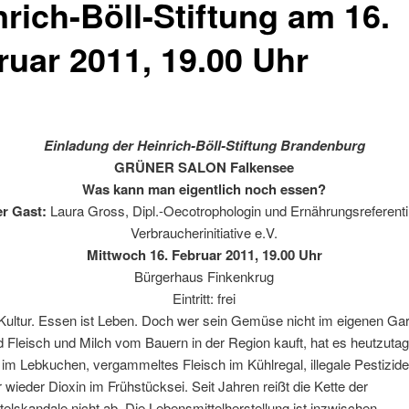
nrich-Böll-Stiftung am 16.
ruar 2011, 19.00 Uhr
Einladung der Heinrich-Böll-Stiftung Brandenburg
GRÜNER SALON Falkensee
Was kann man eigentlich noch essen?
r Gast:
Laura Gross, Dipl.-Oecotrophologin und Ernährungsreferenti
Verbraucherinitiative e.V.
Mittwoch 16. Februar 2011, 19.00 Uhr
Bürgerhaus Finkenkrug
Eintritt: frei
Kultur. Essen ist Leben. Doch wer sein Gemüse nicht im eigenen Ga
 Fleisch und Milch vom Bauern in der Region kauft, hat es heutzuta
im Lebkuchen, vergammeltes Fleisch im Kühlregal, illegale Pestizid
wieder Dioxin im Frühstücksei. Seit Jahren reißt die Kette der
elskandale nicht ab. Die Lebensmittelherstellung ist inzwischen