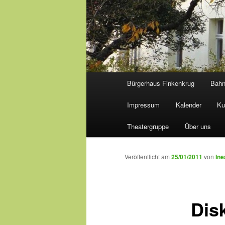
Hauptmenü
Bürgerhaus Finkenkrug
Bah
Impressum
Kalender
Ku
Theatergruppe
Über uns
Veröffentlicht am
25/01/2011
von
Ine
Dis