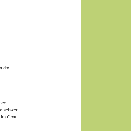
n der
rten
ge schwer.
e im Obst