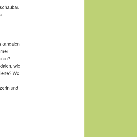
hschaubar.
ie
skandalen
immer
eren?
dalen, wie
zierte? Wo
zerin und