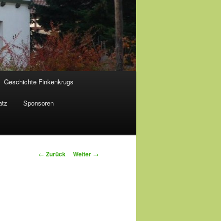
Geschichte Finkenkrugs
atz
Sponsoren
Beitragsnavigation
←
Zurück
Weiter
→