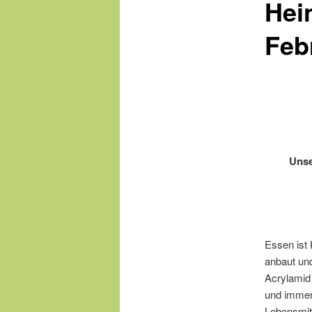
Hei
Feb
Unse
Essen ist 
anbaut und
Acrylamid 
und immer 
Lebensmitt