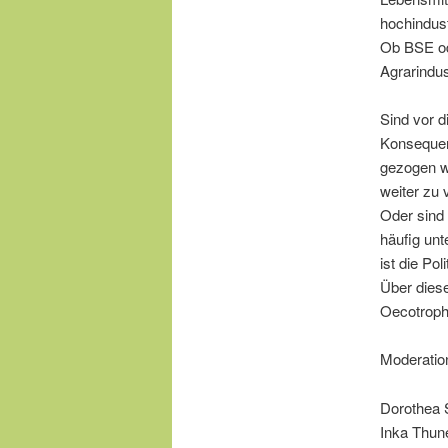
hochindust
Ob BSE ode
Agrarindus
Sind vor 
Konsequen
gezogen we
weiter zu 
Oder sind 
häufig unt
ist die Po
Über dies
Oecotropho
Moderatio
Dorothea S
Inka Thune