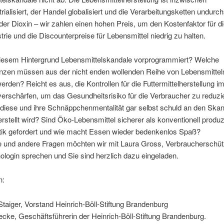
rialisiert, der Handel globalisiert und die Verarbeitungsketten undurc
r Dioxin – wir zahlen einen hohen Preis, um den Kostenfaktor für d
trie und die Discounterpreise für Lebensmittel niedrig zu halten.
diesem Hintergrund Lebensmittelskandale vorprogrammiert? Welche
zen müssen aus der nicht enden wollenden Reihe von Lebensmittel
rden? Reicht es aus, die Kontrollen für die Futtermittelherstellung 
verschärfen, um das Gesundheitsrisiko für die Verbraucher zu reduzi
diese und ihre Schnäppchenmentalität gar selbst schuld an den Skan
erstellt wird? Sind Öko-Lebensmittel sicherer als konventionell produ
litik gefordert und wie macht Essen wieder bedenkenlos Spaß?
e und andere Fragen möchten wir mit Laura Gross, Verbraucherschüt
login sprechen und Sie sind herzlich dazu eingeladen.
n:
taiger, Vorstand Heinrich-Böll-Stiftung Brandenburg
cke, Geschäftsführerin der Heinrich-Böll-Stiftung Brandenburg.