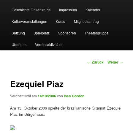
Geschichte Finkenkrugs
Impressum
Kalender
Kulturveranstaltungen
Kurse
Mitgliedsantrag
Satzung
Spielplatz
Sponsoren
Theatergruppe
Über uns
Vereinsaktivitäten
Beitragsnavigation
←
Zurück
Weiter
→
Ezequiel Piaz
Veröffentlicht am
14/10/2006
von
Ines Gordon
Am 13. Oktober 2006 spielte der brazilianische Gitarrist Ezequiel
Piaz im Bürgerhaus.