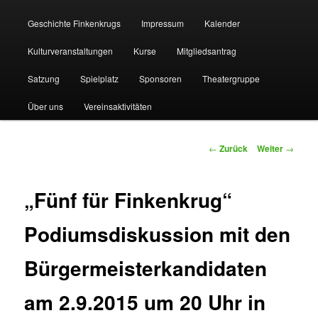
Geschichte Finkenkrugs
Impressum
Kalender
Kulturveranstaltungen
Kurse
Mitgliedsantrag
Satzung
Spielplatz
Sponsoren
Theatergruppe
Über uns
Vereinsaktivitäten
Beitragsnavigation
←
Zurück
Weiter
→
„Fünf für Finkenkrug“
Podiumsdiskussion mit den
Bürgermeisterkandidaten
am 2.9.2015 um 20 Uhr in