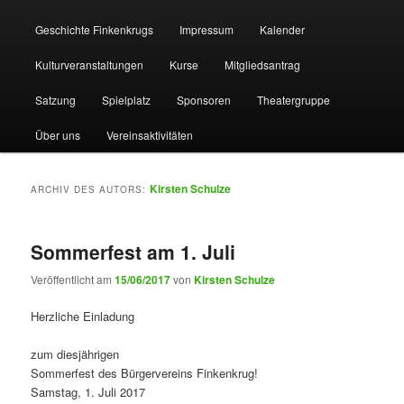
Geschichte Finkenkrugs
Impressum
Kalender
Kulturveranstaltungen
Kurse
Mitgliedsantrag
Satzung
Spielplatz
Sponsoren
Theatergruppe
Über uns
Vereinsaktivitäten
Kirsten Schulze
ARCHIV DES AUTORS:
Sommerfest am 1. Juli
Veröffentlicht am
15/06/2017
von
Kirsten Schulze
Herzliche Einladung
zum diesjährigen
Sommerfest des Bürgervereins Finkenkrug!
Samstag, 1. Juli 2017