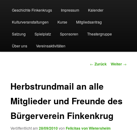
Geschichte Finkenkrugs
Impressum
Kalender
Kulturveranstaltungen
Kurse
Mitgliedsantrag
Satzung
Spielplatz
Sponsoren
Theatergruppe
Über uns
Vereinsaktivitäten
Beitragsnavigation
←
Zurück
Weiter
→
Herbstrundmail an alle
Mitglieder und Freunde des
Bürgerverein Finkenkrug
Veröffentlicht am
28/09/2010
von
Felicitas von Wietersheim