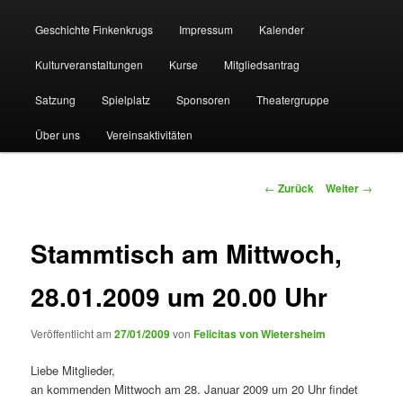
Geschichte Finkenkrugs
Impressum
Kalender
Kulturveranstaltungen
Kurse
Mitgliedsantrag
Satzung
Spielplatz
Sponsoren
Theatergruppe
Über uns
Vereinsaktivitäten
Beitragsnavigation
←
Zurück
Weiter
→
Stammtisch am Mittwoch,
28.01.2009 um 20.00 Uhr
Veröffentlicht am
27/01/2009
von
Felicitas von Wietersheim
Liebe Mitglieder,
an kommenden Mittwoch am 28. Januar 2009 um 20 Uhr findet