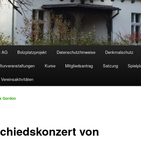
n AG
Bolzplatzprojekt
Datenschutzhinweise
Denkmalschutz
lturveranstaltungen
Kurse
Mitgliedsantrag
Satzung
Spielpl
Vereinsaktivitäten
s Gordon
chiedskonzert von