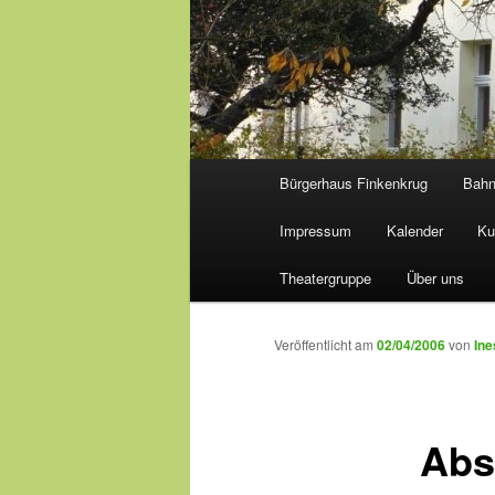
Hauptmenü
Bürgerhaus Finkenkrug
Bah
Impressum
Kalender
Ku
Theatergruppe
Über uns
Veröffentlicht am
02/04/2006
von
Ine
Abs