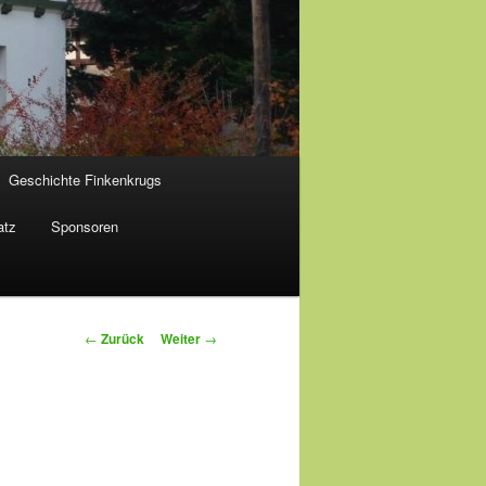
Geschichte Finkenkrugs
atz
Sponsoren
Beitragsnavigation
←
Zurück
Weiter
→