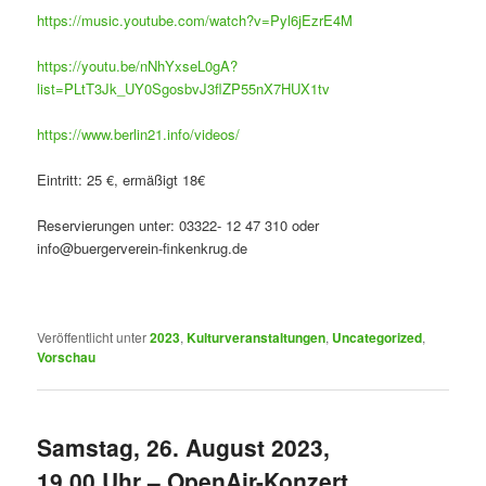
https://music.youtube.com/watch?v=Pyl6jEzrE4M
https://youtu.be/nNhYxseL0gA?
list=PLtT3Jk_UY0SgosbvJ3flZP55nX7HUX1tv
https://www.berlin21.info/videos/
Eintritt: 25 €, ermäßigt 18€
Reservierungen unter: 03322- 12 47 310 oder
info@buergerverein-finkenkrug.de
Veröffentlicht unter
2023
,
Kulturveranstaltungen
,
Uncategorized
,
Vorschau
Samstag, 26. August 2023,
19.00 Uhr – OpenAir-Konzert