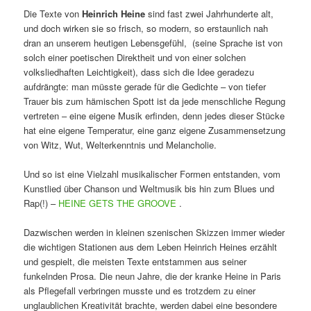
Die Texte von
Heinrich Heine
sind fast zwei Jahrhunderte alt,
und doch wirken sie so frisch, so modern, so erstaunlich nah
dran an unserem heutigen Lebensgefühl, (seine Sprache ist von
solch einer poetischen Direktheit und von einer solchen
volksliedhaften Leichtigkeit), dass sich die Idee geradezu
aufdrängte: man müsste gerade für die Gedichte – von tiefer
Trauer bis zum hämischen Spott ist da jede menschliche Regung
vertreten – eine eigene Musik erfinden, denn jedes dieser Stücke
hat eine eigene Temperatur, eine ganz eigene Zusammensetzung
von Witz, Wut, Welterkenntnis und Melancholie.
Und so ist eine Vielzahl musikalischer Formen entstanden, vom
Kunstlied über Chanson und Weltmusik bis hin zum Blues und
Rap(!) –
HEINE GETS THE GROOVE
.
Dazwischen werden in kleinen szenischen Skizzen immer wieder
die wichtigen Stationen aus dem Leben Heinrich Heines erzählt
und gespielt, die meisten Texte entstammen aus seiner
funkelnden Prosa. Die neun Jahre, die der kranke Heine in Paris
als Pflegefall verbringen musste und es trotzdem zu einer
unglaublichen Kreativität brachte, werden dabei eine besondere