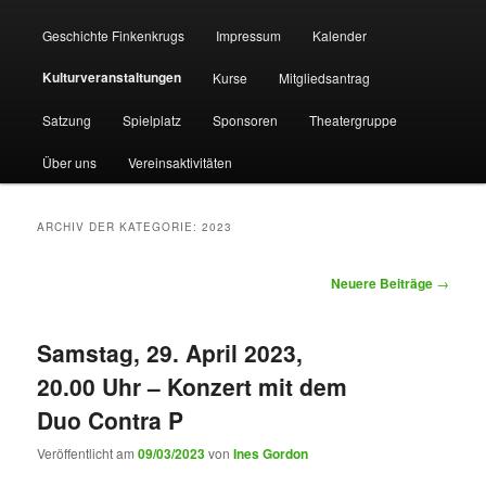
Geschichte Finkenkrugs
Impressum
Kalender
Kulturveranstaltungen
Kurse
Mitgliedsantrag
Satzung
Spielplatz
Sponsoren
Theatergruppe
Über uns
Vereinsaktivitäten
ARCHIV DER KATEGORIE:
2023
Beitragsnavigation
Neuere Beiträge
→
Samstag, 29. April 2023,
20.00 Uhr – Konzert mit dem
Duo Contra P
Veröffentlicht am
09/03/2023
von
Ines Gordon