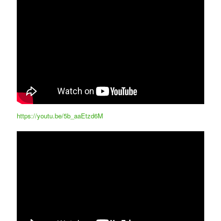
https://youtu.be/5b_aaEtzd6M