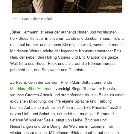
Foto: Sabine Bischof
„Biber Herrmann ist einer der authentischsten und wichtigsten
Folk-Blues-Künstler in unserem Lande und darüber hinaus .He‘s a
real soul brother, und glauben Sie mir, ich weiß, wovon ich rede.“
Mit diesen Worten adelte der legendäre Konzertveranstalter Fritz
Rau, der neben den Rolling Stones und Eric Clapton die ganze
Welt-Elite des Blues, Rock und Jazz auf die Bühnen Europas
gebracht hat, den Songwriter und Gitarristen.
Zu Recht, denn der aus dem Rhein-Main-Delta stammende
Matthias „Biber“Herrmann
vereinigt Singer/Songwriter-Poesie,
virtuose Gitarren-Artistik und stampfenden Akustik-Blues zu einer
exquisiten Mischung, die ihre eigene Sprache und Färbung
besitzt. Auf seinem aktuellen Album „Last Exit Paradise“ erzählt
er von Licht und Schatten, erkundet mit rauchiger Stimme die
tieferen Winkel der Seele, singt von Liebe, Brüchen und
Neuanfängen und dem Drang, die Weichen im Leben immer
wieder neu zu stellen. Mit offenem Blick schaut er auf politisch-