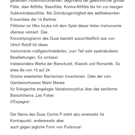
gehenden Flöteninstrumenten: beginnend bei gewöhnlicher großer
Flöte, über Altflöte, Bassflöte, Kontra-Altflöte bis hin zur riesigen
Subkontrabassflöte. Als Gründungsmitglied des weltbekannten
Ensembles der 14 Berliner
Flötisten ist Hiko Iizuka mit dem Spiel dieser tiefen Instrumente
überaus versiert. Das
Konzertprogramm des Duos besteht ausschließlich aus von
Ulrich Roloff für diese
Instrumente maßgeschneiderten, zum Teil sehr spektakulären
Bearbeitungen. Es umfasst
insbesondere Werke der Barockzeit, Klassik und Romantik. So
etwa die von 15 auf 24
Stücke erweiterten Bachschen Inventionen. Oder der vom
Gambenvirtuosen Marin Marais
für Sologambe angelegte Variationszyklus über das berühmte
Barockthema „Les Folies
d’Espagne“.
Der Name des Duos Contra P steht also einerseits für
Kontrapunkt, andererseits aber
auch gegen jegliche Form von Purismus!