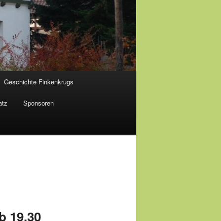
Geschichte Finkenkrugs
atz
Sponsoren
b 19.30