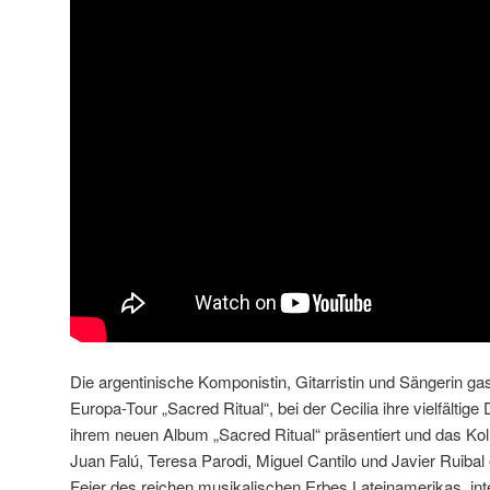
Die argentinische Komponistin, Gitarristin und Sängerin ga
Europa-Tour „Sacred Ritual“, bei der Cecilia ihre vielfältig
ihrem neuen Album „Sacred Ritual“ präsentiert und das Kol
Juan Falú, Teresa Parodi, Miguel Cantilo und Javier Ruibal 
Feier des reichen musikalischen Erbes Lateinamerikas, interp