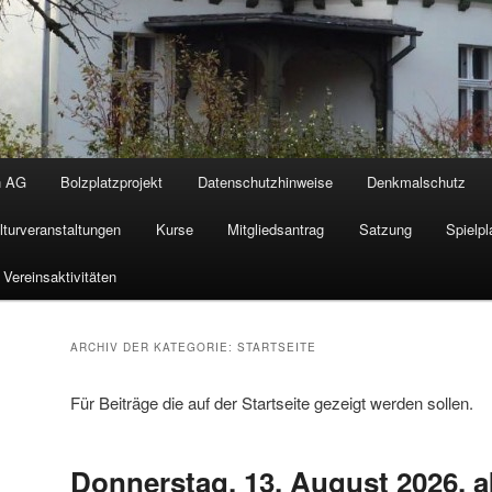
n AG
Bolzplatzprojekt
Datenschutzhinweise
Denkmalschutz
lturveranstaltungen
Kurse
Mitgliedsantrag
Satzung
Spielpl
Vereinsaktivitäten
ARCHIV DER KATEGORIE:
STARTSEITE
Für Beiträge die auf der Startseite gezeigt werden sollen.
Donnerstag, 13. August 2026, a