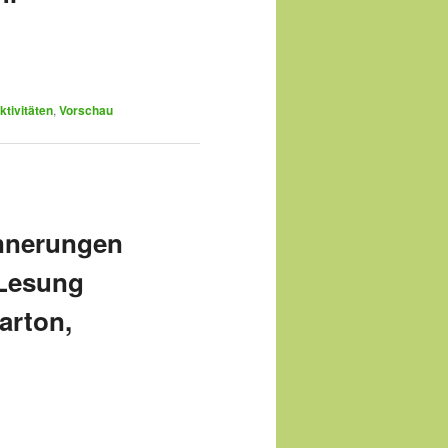
ktivitäten
,
Vorschau
nnerungen
 Lesung
arton,