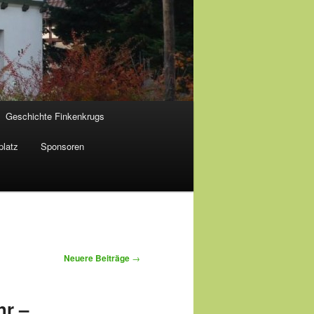
Geschichte Finkenkrugs
platz
Sponsoren
Neuere Beiträge
→
hr –