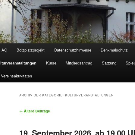
n AG
Bolzplatzprojekt
Datenschutzhinweise
Denkmalschutz
lturveranstaltungen
Kurse
Mitgliedsantrag
Satzung
Spiel
Vereinsaktivitäten
ARCHIV DER KATEGORIE:
KULTURVERANSTALTUNGEN
Beitragsnavigation
←
Ältere Beiträge
19. September 2026, ab 19.00 U