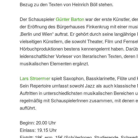
Bezug zu den Texten von Heinrich Böll stehen.
Der Schauspieler
Günter Barton
war der erste Künstler, de
der Eröffnung des Bürgerhauses Finkenkrug mit einer mus
‚Berlin und Wien“ auftrat. Er gehört durch seine langjährige
vielseitigen Künstlern, die sowohl Theater, Film und Ferns
Hörbuchproduktionen bestens kennengelernt haben. Darüber
leidenschaftlicher Vorleser von literarischen Texten, deren
musikalischen Elementen ergänzt.
Lars Stroermer
spielt Saxophon, Bassklarinette, Flöte und 
Sein Repertoire umfasst sowohl Jazz als auch klassische
Auftritten in unterschiedlichsten musikalischen Bereichen 
regelmäßig mit SchauspielerInnen zusammen, mit denen e
aufführt.
Beginn: 20.00 Uhr
Einlass: 19.15 Uhr
Eintritt: 18€, erm. 15€ (SchülerInnen, Studierende, Schwer