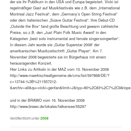
der sie ihr Publikum in den USA und Europa begeistert. Vicki ist
regelmäßiger Gast auf Musikfestivals wie z.B. dem „International
Montreal Jazz Festival“, dem „Germany’s Open String Festival“
oder dem italienischen „Soave Guitar Festival“. Ihre Debut-CD
„Outside the Box“ fand große Beachtung und gewann zahlreiche
Preise, so z.B. den „Just Plain Folk Music Award“ in den
Kategorien „best solo instrumental and female singer-songwriter“.
In diesem Jahr wurde sie „Guitar Superstar 2008“ der
amerikanischen Musikzeitschrift „Guitar Player“. Am 7.
November 2008 begeisterte sie im Bürgerhaus mit einem
herausragenden Konzert.
Hier Links zu Artikeln in der MAZ vom 10. November 2008
http://www.maerkischeallgemeine.de/cms/list/597868/DE/?
c=13744-%3B%211557212-
&archiv=all&qu=vicki+genfan&limit=J&typ=80%2C83%2C7%2C9&tops
und in der BRAWO vom 16. November 2008
http://www.brawo.de/lokales/falkensee/55297
Veröffentlicht unter
2008