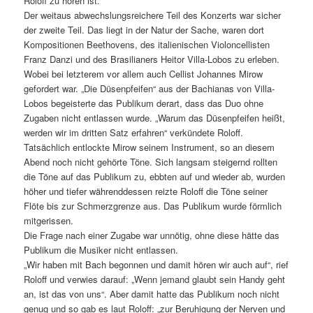
Roloff zu hören ist.
Der weitaus abwechslungsreichere Teil des Konzerts war sicher
der zweite Teil. Das liegt in der Natur der Sache, waren dort
Kompositionen Beethovens, des italienischen Violoncellisten
Franz Danzi und des Brasilianers Heitor Villa-Lobos zu erleben.
Wobei bei letzterem vor allem auch Cellist Johannes Mirow
gefordert war. „Die Düsenpfeifen“ aus der Bachianas von Villa-
Lobos begeisterte das Publikum derart, dass das Duo ohne
Zugaben nicht entlassen wurde. „Warum das Düsenpfeifen heißt,
werden wir im dritten Satz erfahren“ verkündete Roloff.
Tatsächlich entlockte Mirow seinem Instrument, so an diesem
Abend noch nicht gehörte Töne. Sich langsam steigernd rollten
die Töne auf das Publikum zu, ebbten auf und wieder ab, wurden
höher und tiefer währenddessen reizte Roloff die Töne seiner
Flöte bis zur Schmerzgrenze aus. Das Publikum wurde förmlich
mitgerissen.
Die Frage nach einer Zugabe war unnötig, ohne diese hätte das
Publikum die Musiker nicht entlassen.
„Wir haben mit Bach begonnen und damit hören wir auch auf“, rief
Roloff und verwies darauf: „Wenn jemand glaubt sein Handy geht
an, ist das von uns“. Aber damit hatte das Publikum noch nicht
genug und so gab es laut Roloff: „zur Beruhigung der Nerven und