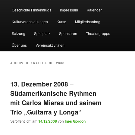
Geschichte Finkenkrugs
Impressum
Kalender
Kulturveranstaltungen
Kurse
Mitgliedsantrag
Satzung
Spielplatz
Sponsoren
Theatergruppe
Über uns
Vereinsaktivitäten
ARCHIV DER KATEGORIE:
2008
13. Dezember 2008 –
Südamerikanische Rythmen
mit Carlos Mieres und seinem
Trio „Guitarra y Longa“
Veröffentlicht am
14/12/2008
von
Ines Gordon