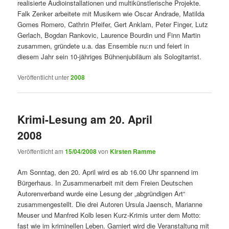
realisierte Audioinstallationen und multikünstlerische Projekte.
Falk Zenker arbeitete mit Musikern wie Oscar Andrade, Matilda
Gomes Romero, Cathrin Pfeifer, Gert Anklam, Peter Finger, Lutz
Gerlach, Bogdan Rankovic, Laurence Bourdin und Finn Martin
zusammen, gründete u.a. das Ensemble nu:n und feiert in
diesem Jahr sein 10-jähriges Bühnenjubiläum als Sologitarrist.
Veröffentlicht unter
2008
Krimi-Lesung am 20. April
2008
Veröffentlicht am
15/04/2008
von
Kirsten Ramme
Am Sonntag, den 20. April wird es ab 16.00 Uhr spannend im
Bürgerhaus. In Zusammenarbeit mit dem Freien Deutschen
Autorenverband wurde eine Lesung der „abgründigen Art“
zusammengestellt. Die drei Autoren Ursula Jaensch, Marianne
Meuser und Manfred Kolb lesen Kurz-Krimis unter dem Motto:
fast wie im kriminellen Leben. Garniert wird die Veranstaltung mit