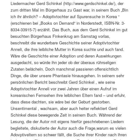
Liedermacher Gerd Schinkel (http://www.gerdschinkel.de/), der
zum dritten Mal im Bürgerhaus zu Gast war, in seinem Buch „Bin
ich ihr ähnlich? – Adoptivtochter auf Spurensuche in Korea “
(erschienen bei „Books on Demand“ in Norderstedt, ISBN-Nr. 3-
8334-33915-7) erzählt. Das Buch, aus dem Gerd Schinkel im gut
besuchten Bürgerhaus Finkenkrug am Samstag vorlas,
beschreibt die wunderbare Geschichte seiner Adoptivtochter
Anneli, die ihre leibliche Mutter in Korea suchte und auch fand.
Wäre die Geschichte einer Adoption und deren Auswirkungen
ausgedacht, so würde ihn jeder ob der überaus rührseligen
Zutaten belächeln. Doch manchmal passieren offensichtlich
Dinge, die über unsere Phantasie hinausgehen. In seinem sehr
persönlichen Bericht beschreibt Gerd Schinkel , wie seine
Adoptivtochter Anneli vor zwei Jahren über einen Aufruf im
koreanischen Fernsehen ihre leiblichen Eltern fand – und erfuhr,
dass diese dachten, sie wäre bei der Geburt gestorben.
Unsentimental , wachsam, aber auch heiter reflektiert Gerd
Schinkel diese bewegende Zeit in seinem Buch. Während der
Lesung, die der Autor mit eigens hierfür geschriebenen Liedern
begleitete, diskutierte der Autor auch die Frage,warum es vielen
Adovptiveltern so schwer fällt, die Suche ihrer Kinder nach ihren