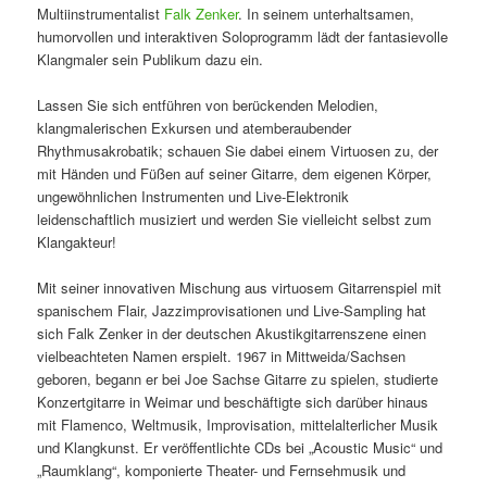
Multiinstrumentalist
Falk Zenker
. In seinem unterhaltsamen,
humorvollen und interaktiven Soloprogramm lädt der fantasievolle
Klangmaler sein Publikum dazu ein.
Lassen Sie sich entführen von berückenden Melodien,
klangmalerischen Exkursen und atemberaubender
Rhythmusakrobatik; schauen Sie dabei einem Virtuosen zu, der
mit Händen und Füßen auf seiner Gitarre, dem eigenen Körper,
ungewöhnlichen Instrumenten und Live-Elektronik
leidenschaftlich musiziert und werden Sie vielleicht selbst zum
Klangakteur!
Mit seiner innovativen Mischung aus virtuosem Gitarrenspiel mit
spanischem Flair, Jazzimprovisationen und Live-Sampling hat
sich Falk Zenker in der deutschen Akustikgitarrenszene einen
vielbeachteten Namen erspielt. 1967 in Mittweida/Sachsen
geboren, begann er bei Joe Sachse Gitarre zu spielen, studierte
Konzertgitarre in Weimar und beschäftigte sich darüber hinaus
mit Flamenco, Weltmusik, Improvisation, mittelalterlicher Musik
und Klangkunst. Er veröffentlichte CDs bei „Acoustic Music“ und
„Raumklang“, komponierte Theater- und Fernsehmusik und