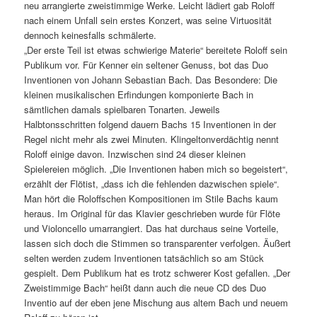
neu arrangierte zweistimmige Werke. Leicht lädiert gab Roloff
nach einem Unfall sein erstes Konzert, was seine Virtuosität
dennoch keinesfalls schmälerte.
„Der erste Teil ist etwas schwierige Materie“ bereitete Roloff sein
Publikum vor. Für Kenner ein seltener Genuss, bot das Duo
Inventionen von Johann Sebastian Bach. Das Besondere: Die
kleinen musikalischen Erfindungen komponierte Bach in
sämtlichen damals spielbaren Tonarten. Jeweils
Halbtonsschritten folgend dauern Bachs 15 Inventionen in der
Regel nicht mehr als zwei Minuten. Klingeltonverdächtig nennt
Roloff einige davon. Inzwischen sind 24 dieser kleinen
Spielereien möglich. „Die Inventionen haben mich so begeistert“,
erzählt der Flötist, „dass ich die fehlenden dazwischen spiele“.
Man hört die Roloffschen Kompositionen im Stile Bachs kaum
heraus. Im Original für das Klavier geschrieben wurde für Flöte
und Violoncello umarrangiert. Das hat durchaus seine Vorteile,
lassen sich doch die Stimmen so transparenter verfolgen. Äußert
selten werden zudem Inventionen tatsächlich so am Stück
gespielt. Dem Publikum hat es trotz schwerer Kost gefallen. „Der
Zweistimmige Bach“ heißt dann auch die neue CD des Duo
Inventio auf der eben jene Mischung aus altem Bach und neuem